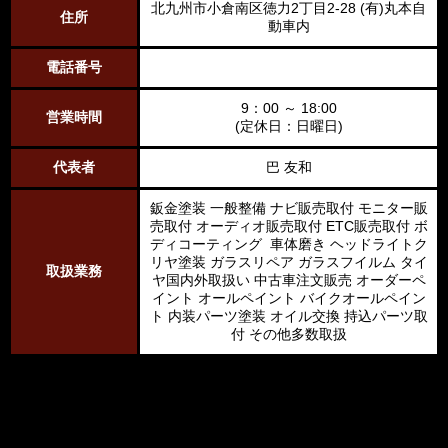
北九州市小倉南区徳力2丁目2-28 (有)丸本自
住所
動車内
電話番号
9：00 ～ 18:00
営業時間
(定休日：日曜日)
代表者
巴 友和
鈑金塗装 一般整備 ナビ販売取付 モニター販
売取付 オーディオ販売取付 ETC販売取付 ボ
ディコーティング 車体磨き ヘッドライトク
リヤ塗装 ガラスリペア ガラスフイルム タイ
取扱業務
ヤ国内外取扱い 中古車注文販売 オーダーペ
イント オールペイント バイクオールペイン
ト 内装パーツ塗装 オイル交換 持込パーツ取
付 その他多数取扱