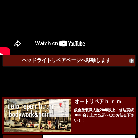
ヘッドライトリペアページへ移動します
◼︎
◼︎
オートリペアｈ.ｒ.ｍ
鈑金塗装職人歴20年以上！修理実績
3000台以上の当店へぜひお任せ下さ
い！！